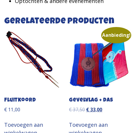
Optochten & andere evenementen
Gerelateerde producten
Aanbieding!
Fluitkoord
Gevelvlag + Das
Oorspronkelijke
Huidige
€
11,00
€
37,50
€
33,00
prijs
prijs
was:
is:
Toevoegen aan
Toevoegen aan
€ 37,50.
€ 33,00.
winkelwagen
winkelwagen